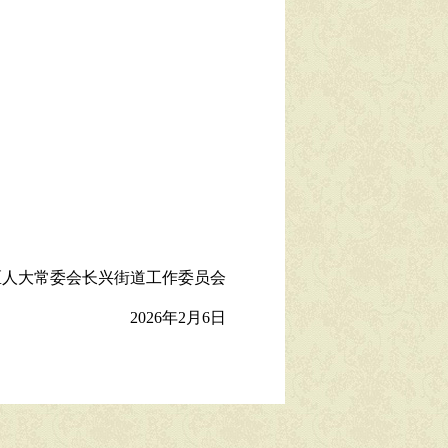
区
人大常委会
长兴
街道
工作委员会
2026
年
2
月
6
日