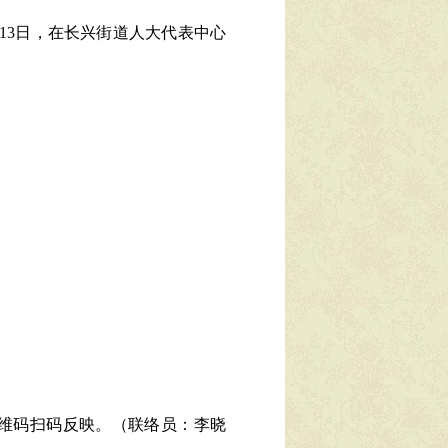
13日
，在
长兴
街道人大代表
中心
维码扫码反映。（联络员：
李晓