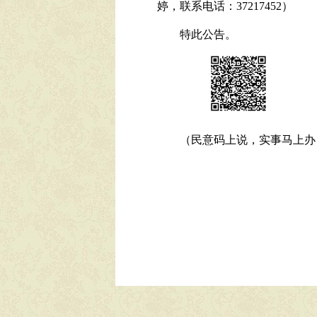
婷
，联系电话：
37217452
）
特此公告。
（民意码上说，实事马上办