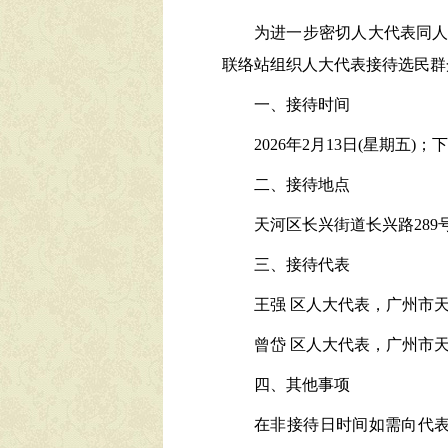
为进一步密切人大代表同
联络站
组织人大代表接待
选民群
一、接待时间
2026年2月13日(星期五)；
下
二、接待地点
天河区长兴街道长兴路
289
三、接待代表
王
强
区人大代表，
广州市
曾
岱
区人大代表，广州市
四、
其他事项
在非接待日时间如需向代