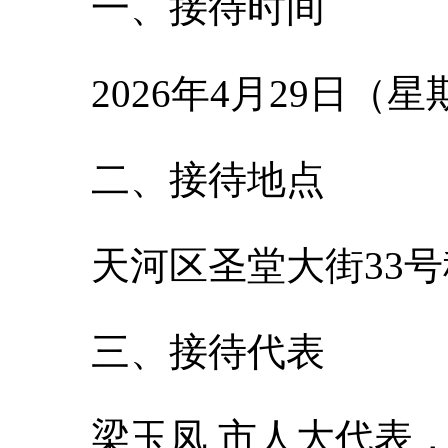
一、接待时间
202
6
年
4
月
29
日
（星
二、接待地点
天河
区
圣堂大街
33
号
三、
接待代表
梁玉凤
市
人大代表