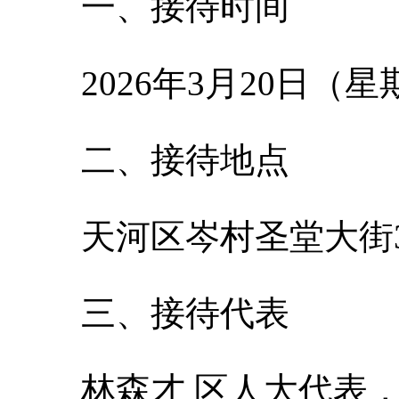
一、接待时间
202
6
年
3
月
20
日（星
二、接待地点
天河
区
岑村圣堂大街
三、
接待代表
林森才
区人大代表