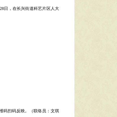
28
日，在
长兴
街道
科艺片区
人大
维码扫码反映。（联络员：
文琪