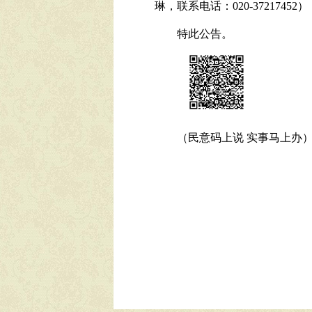
琳
，联系电话：
020-37217452
）
特此公告。
（民意码上说
实事马上办