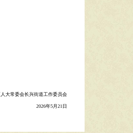
区
人大常委会
长兴
街道
工作委
员会
2026
年
5
月
21
日