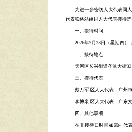
为进一步密切人大代表同
代表联络站
组织人大代表接待
选
一、接待时间
2026
年
5
月
28
日（星期
四
）
二、接待地点
天河
区
长兴
街道
圣堂大街
33
三、
接待代表
戴万军
区人大代表，广州
李博泉
区人大代表，广东
四、
其他事项
在非接待日时间如需向代