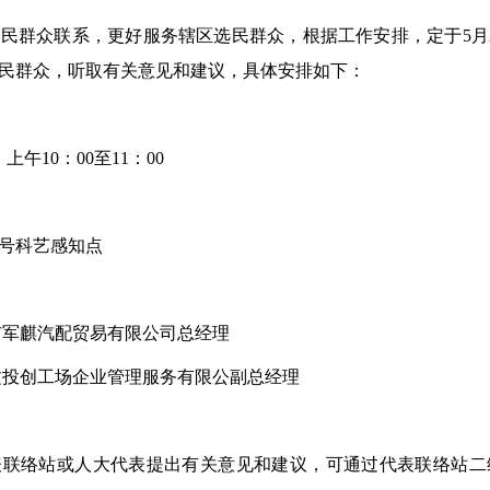
人民群众联系，更好服务辖区选民群众，根据工作安排，
定于
5
月
民群众，
听取
有关
意见
和
建议
，具体安排如下：
；上
午
10：00
至
11：00
号科艺感知点
市军麒汽配贸易有限公司总经理
文投创工场企业管理服务有限公
副总经理
表联络站或人大代表提出有关意见和建议，可通过代表联络站二