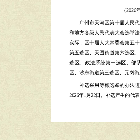
（
202
6
广州市天河区第
十
届人民代
和地方各级人民代表大会选举法
实际，区
十
届人大常委会第
五十
第五选区、天园街道第六选区、
选区、政法系统第一选区、部
区、沙东街道第三选区、元岗街
补选采用等额选举的办法进
202
6
年
1
月
22
日。补选产生的代表