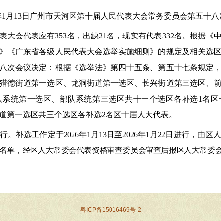
年
1
月
13
日广州市天河区第
十
届人民代表大会
常务委员会第
五十八
表大会代表应有
353
名，出缺
2
1
名，现实有代表
33
2
名。根据《
》《广东省各级人民代表大会选举实施细则》的规定及相关选
八
次会议决定：
根
据《选举法》第四十五条、第五十七条规定
猎德街道第一选区、龙洞街道第一选区、长兴街道第三选区、
队系统第一选区
、
部队系统第
三
选区共十
一
个选区各补选
1
名区
道第一选区共三个选区各补选
2
名区十届人大代表。
行。补选工作定于
202
6
年
1
月
13
日至
202
6
年
1
月
22
日进行，由区人
名单，经区人大常委会代表资格审查委员会审查后报区人大常委