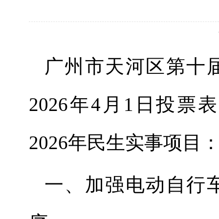
广州市天河区第
十
202
6
年
4
月
1
日投票表
202
6
年民生实事项目
一、
加强电动自行