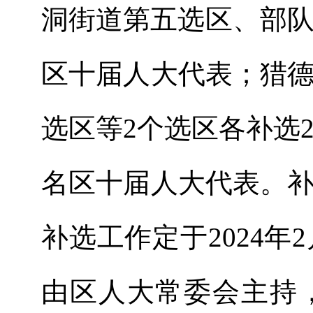
洞街道第五选区、部
区
十
届人大代表
；
猎
选区
等
2
个选区各补选
名区
十
届人大代表。
补选工作定于
202
4
年
2
由区人大常委会主持