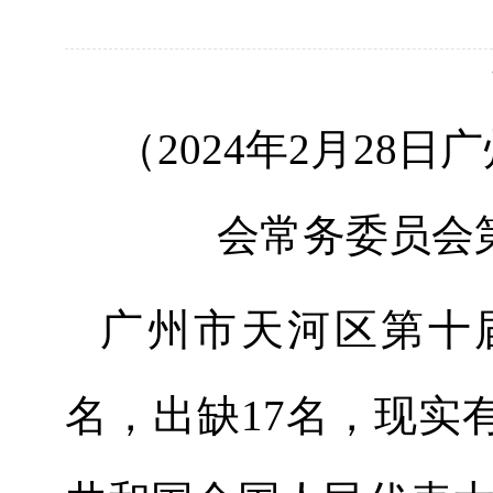
（
20
2
4
年
2
月
28
日广
会
常务委员会
广州市天河区第
十
名，出缺
17
名，现实