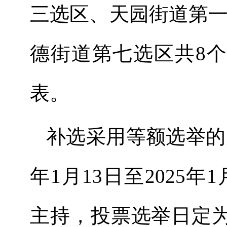
三选区、天园街道第
德街道第七选区共
8
个
表
。
补选采用等额选举的
年
1
月
13
日至
202
5
年
1
主持，投票选举日定