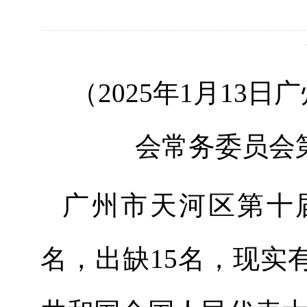
（
20
2
5
年
1
月
13
日广
会
常务委员会
广州市天河区第
十
名，出缺
1
5
名，现实