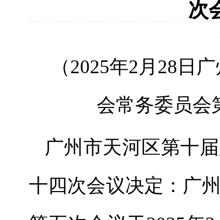
次
（
20
2
5
年
2
月
28
日广
会
常务委员会
广州市天河区第
十
届
十四
次会议
决定：广