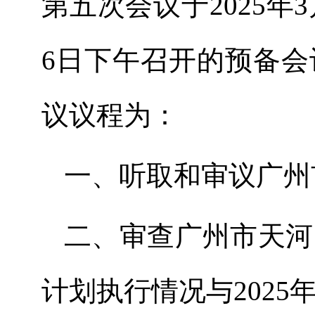
第
五
次会议
于
202
5
年
3
6
日下午召开的
预备会
议议程为：
一
、
听取和审议广州
二
、
审查广州市天河
计划执行情况与
202
5