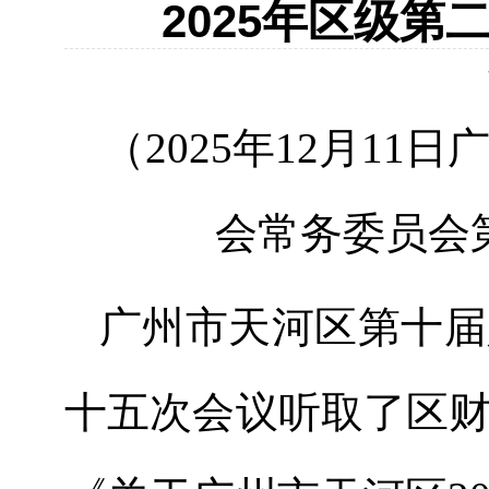
2025年区级
（
20
25
年
12
月
11
日
会
常务委员会
广州市天河区第
十
届
十五
次会议听取了
区