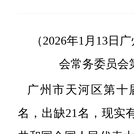
（
202
6
年
1
月
13
日广
会
常务委员会
广州市天河区第
十
名，出缺
2
1
名，现实