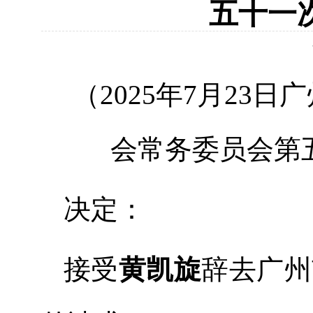
五十一
（
2025
年7
月23
日广
会常务委员会第
决定：
接受
黄凯旋
辞去广州