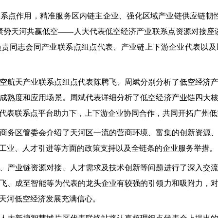
联系点
作用
，精准服务区内链主企
业、强化区域产业链供应链韧
聚势天河共赢低空
——
人大代表低空经济产业联系点资源对接座
负责同志
会同产业联系点组点代表、产业链上下游企业代表以及
空航天产业联系点组点代表陈腾飞、周斌分别分析了低空经济
成熟度和应用
场景
。周斌代表详细分析了低空经济产业链四大
代表联系点平台助力下，上下游企业协同合作，共同
开拓
广州低
商务区管委会介绍了天河区
一流的营商环境
、
富集的
创新资源
工业、人才引进等方面的政策支持以及全链条的企业服务举措。
、产业链资源对接、人才需求及技术创新等问题
进行了
深入交
飞、成至智能等为代表的龙头企业有较强的引领力和吸附力，
天河低空经济发展充满信心。