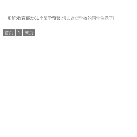
图解:教育部发61个留学预警,想去这些学校的同学注意了!
首页
1
末页