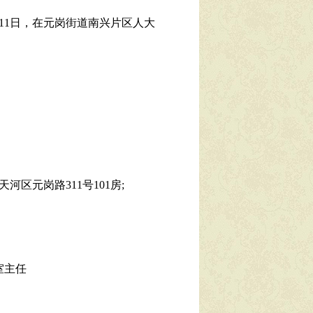
11日，在元岗街道南兴片区人大
元岗路311号101房;
室主任