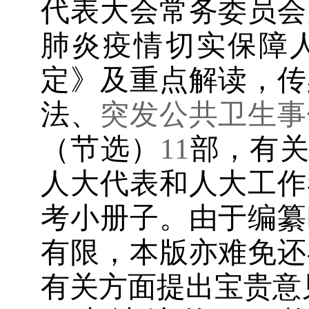
代表大会常务委员会
肺炎疫情切实保障
定
》及重点解读，
传
法
、
突发公共卫生事
（节选）
11
部
，
有
人大代表和人大工作
考小册子
。
由
于编纂
有限，本版亦难免还
有关方面
提出宝贵意